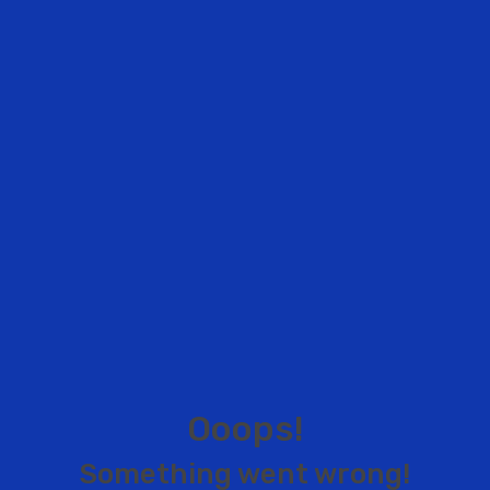
O
o
o
p
s
!
S
o
m
e
t
h
i
n
g
w
e
n
t
w
r
o
n
g
!