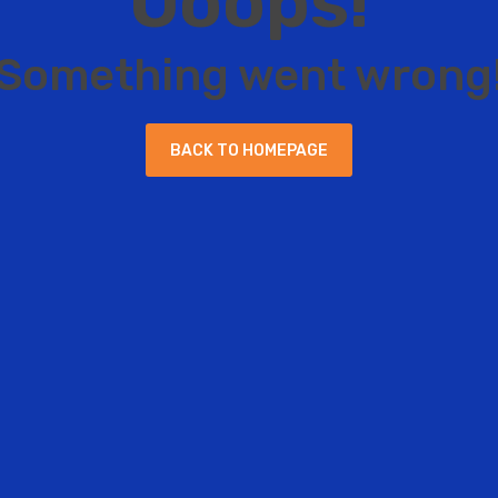
O
o
o
p
s
!
S
o
m
e
t
h
i
n
g
w
e
n
t
w
r
o
n
g
B
A
C
K
T
O
H
O
M
E
P
A
G
E