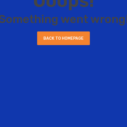
O
o
o
p
s
!
S
o
m
e
t
h
i
n
g
w
e
n
t
w
r
o
n
g
B
A
C
K
T
O
H
O
M
E
P
A
G
E