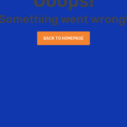
O
o
o
p
s
!
S
o
m
e
t
h
i
n
g
w
e
n
t
w
r
o
n
g
B
A
C
K
T
O
H
O
M
E
P
A
G
E