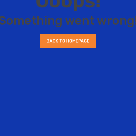
O
o
o
p
s
!
S
o
m
e
t
h
i
n
g
w
e
n
t
w
r
o
n
g
B
A
C
K
T
O
H
O
M
E
P
A
G
E