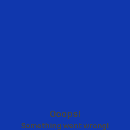
O
o
o
p
s
!
S
o
m
e
t
h
i
n
g
w
e
n
t
w
r
o
n
g
!