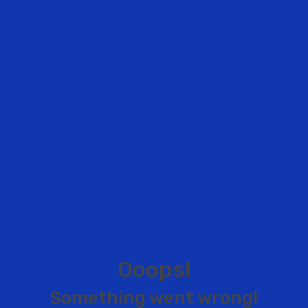
O
o
o
p
s
!
S
o
m
e
t
h
i
n
g
w
e
n
t
w
r
o
n
g
!