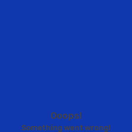
O
o
o
p
s
!
S
o
m
e
t
h
i
n
g
w
e
n
t
w
r
o
n
g
!