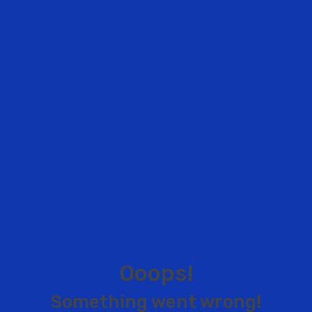
O
o
o
p
s
!
S
o
m
e
t
h
i
n
g
w
e
n
t
w
r
o
n
g
!