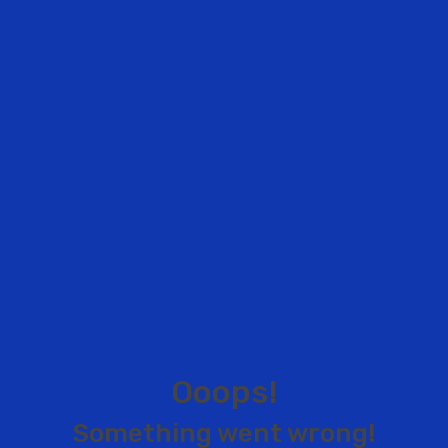
O
o
o
p
s
!
S
o
m
e
t
h
i
n
g
w
e
n
t
w
r
o
n
g
!