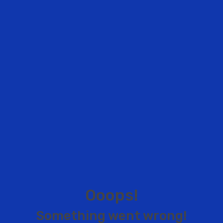
O
o
o
p
s
!
S
o
m
e
t
h
i
n
g
w
e
n
t
w
r
o
n
g
!