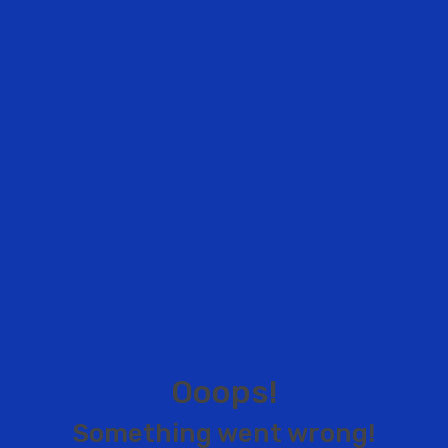
O
o
o
p
s
!
S
o
m
e
t
h
i
n
g
w
e
n
t
w
r
o
n
g
!