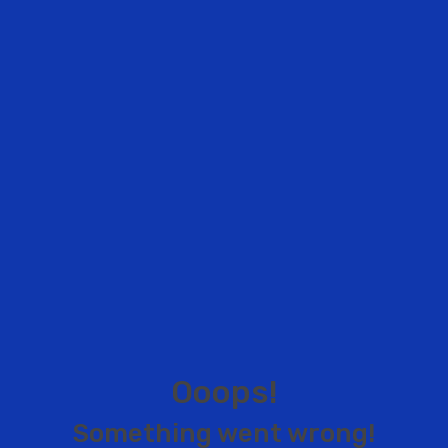
O
o
o
p
s
!
S
o
m
e
t
h
i
n
g
w
e
n
t
w
r
o
n
g
!