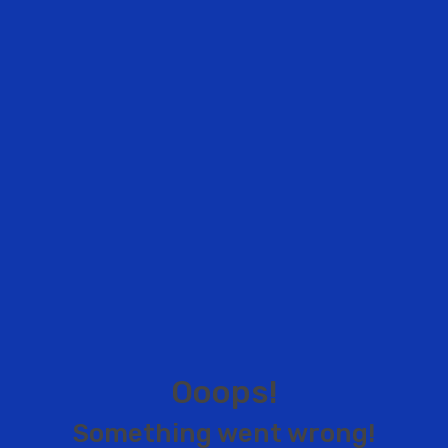
O
o
o
p
s
!
S
o
m
e
t
h
i
n
g
w
e
n
t
w
r
o
n
g
!