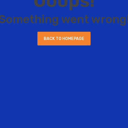
O
o
o
p
s
!
S
o
m
e
t
h
i
n
g
w
e
n
t
w
r
o
n
g
B
A
C
K
T
O
H
O
M
E
P
A
G
E