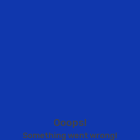
O
o
o
p
s
!
S
o
m
e
t
h
i
n
g
w
e
n
t
w
r
o
n
g
!