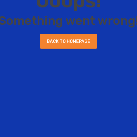
O
o
o
p
s
!
S
o
m
e
t
h
i
n
g
w
e
n
t
w
r
o
n
g
B
A
C
K
T
O
H
O
M
E
P
A
G
E