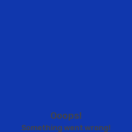
O
o
o
p
s
!
S
o
m
e
t
h
i
n
g
w
e
n
t
w
r
o
n
g
!