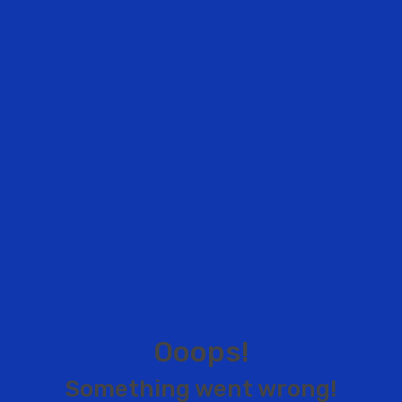
O
o
o
p
s
!
S
o
m
e
t
h
i
n
g
w
e
n
t
w
r
o
n
g
!