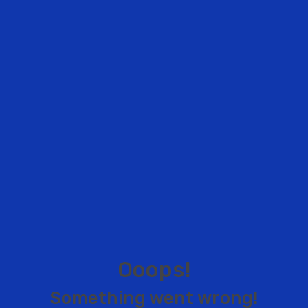
O
o
o
p
s
!
S
o
m
e
t
h
i
n
g
w
e
n
t
w
r
o
n
g
!