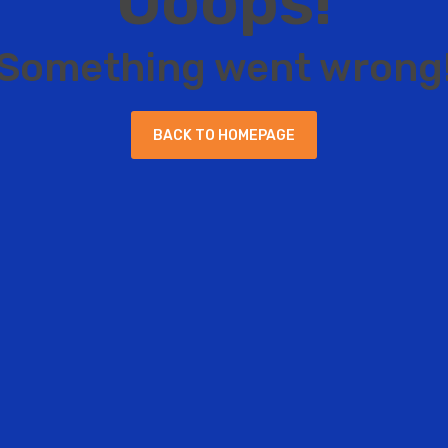
O
o
o
p
s
!
S
o
m
e
t
h
i
n
g
w
e
n
t
w
r
o
n
g
B
A
C
K
T
O
H
O
M
E
P
A
G
E