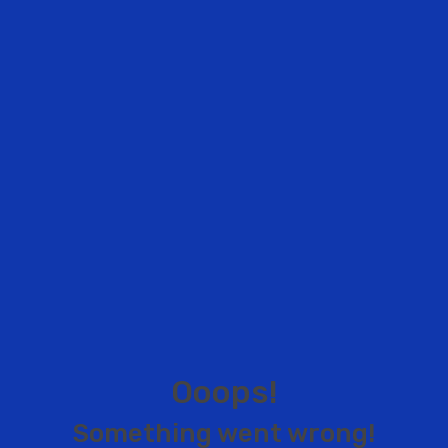
O
o
o
p
s
!
S
o
m
e
t
h
i
n
g
w
e
n
t
w
r
o
n
g
!