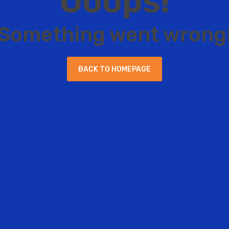
O
o
o
p
s
!
S
o
m
e
t
h
i
n
g
w
e
n
t
w
r
o
n
g
B
A
C
K
T
O
H
O
M
E
P
A
G
E