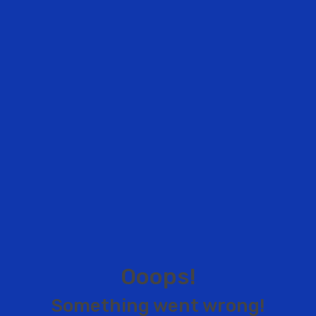
O
o
o
p
s
!
S
o
m
e
t
h
i
n
g
w
e
n
t
w
r
o
n
g
!