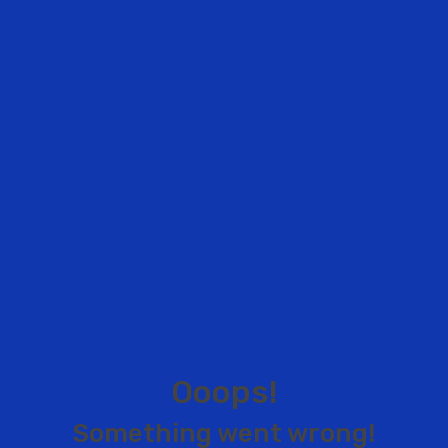
O
o
o
p
s
!
S
o
m
e
t
h
i
n
g
w
e
n
t
w
r
o
n
g
!