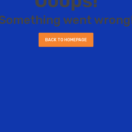
O
o
o
p
s
!
S
o
m
e
t
h
i
n
g
w
e
n
t
w
r
o
n
g
B
A
C
K
T
O
H
O
M
E
P
A
G
E