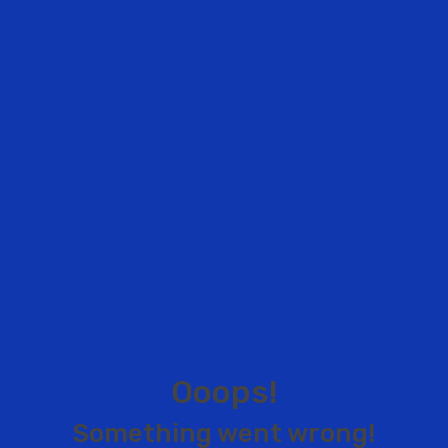
O
o
o
p
s
!
S
o
m
e
t
h
i
n
g
w
e
n
t
w
r
o
n
g
!