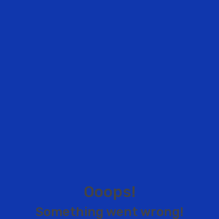
O
o
o
p
s
!
S
o
m
e
t
h
i
n
g
w
e
n
t
w
r
o
n
g
!