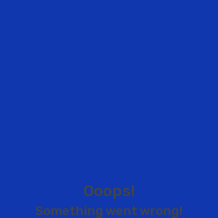
O
o
o
p
s
!
S
o
m
e
t
h
i
n
g
w
e
n
t
w
r
o
n
g
!