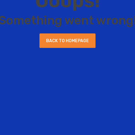
O
o
o
p
s
!
S
o
m
e
t
h
i
n
g
w
e
n
t
w
r
o
n
g
B
A
C
K
T
O
H
O
M
E
P
A
G
E