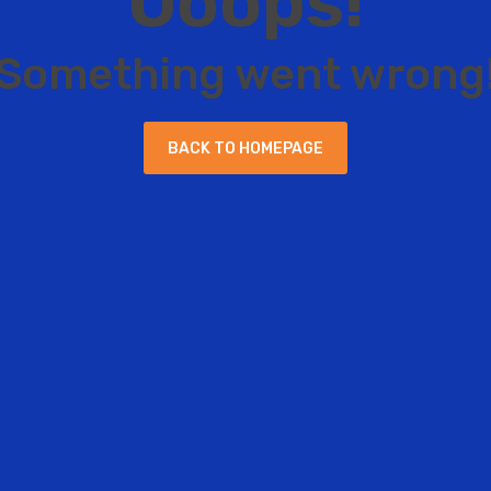
O
o
o
p
s
!
S
o
m
e
t
h
i
n
g
w
e
n
t
w
r
o
n
g
B
A
C
K
T
O
H
O
M
E
P
A
G
E