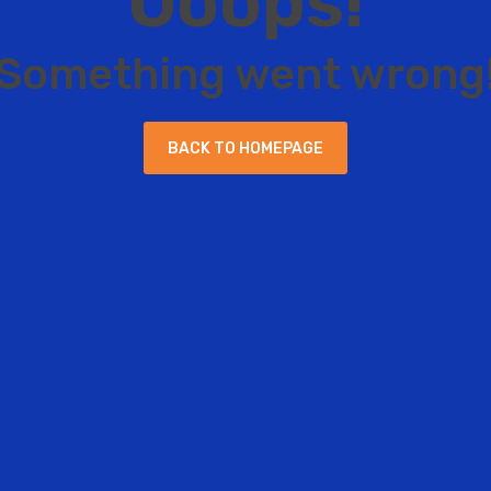
O
o
o
p
s
!
S
o
m
e
t
h
i
n
g
w
e
n
t
w
r
o
n
g
B
A
C
K
T
O
H
O
M
E
P
A
G
E