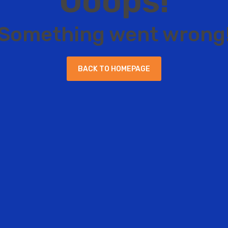
O
o
o
p
s
!
S
o
m
e
t
h
i
n
g
w
e
n
t
w
r
o
n
g
B
A
C
K
T
O
H
O
M
E
P
A
G
E