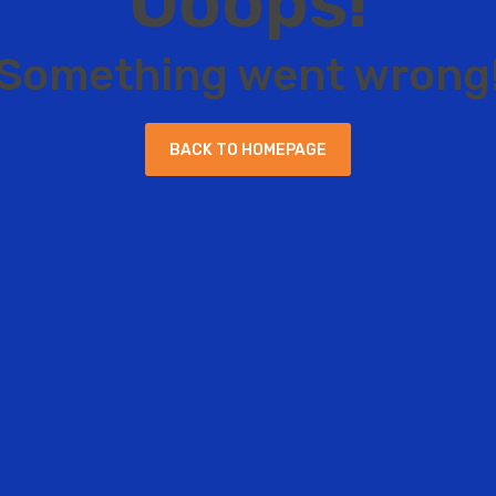
O
o
o
p
s
!
S
o
m
e
t
h
i
n
g
w
e
n
t
w
r
o
n
g
B
A
C
K
T
O
H
O
M
E
P
A
G
E