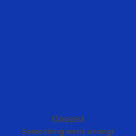
O
o
o
p
s
!
S
o
m
e
t
h
i
n
g
w
e
n
t
w
r
o
n
g
!