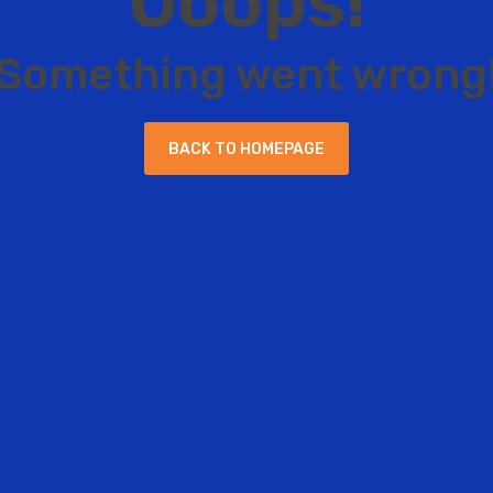
O
o
o
p
s
!
S
o
m
e
t
h
i
n
g
w
e
n
t
w
r
o
n
g
B
A
C
K
T
O
H
O
M
E
P
A
G
E