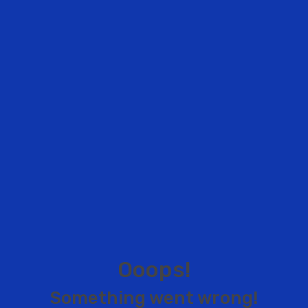
O
o
o
p
s
!
S
o
m
e
t
h
i
n
g
w
e
n
t
w
r
o
n
g
!