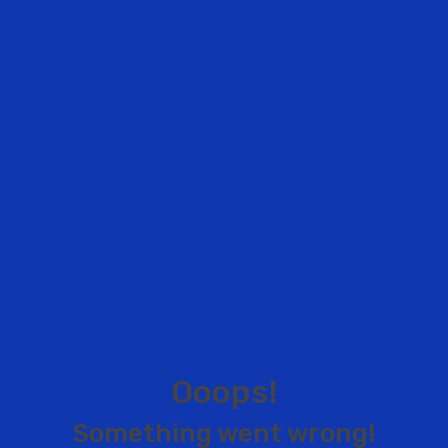
O
o
o
p
s
!
S
o
m
e
t
h
i
n
g
w
e
n
t
w
r
o
n
g
!