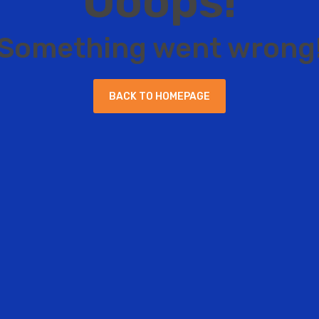
O
o
o
p
s
!
S
o
m
e
t
h
i
n
g
w
e
n
t
w
r
o
n
g
B
A
C
K
T
O
H
O
M
E
P
A
G
E