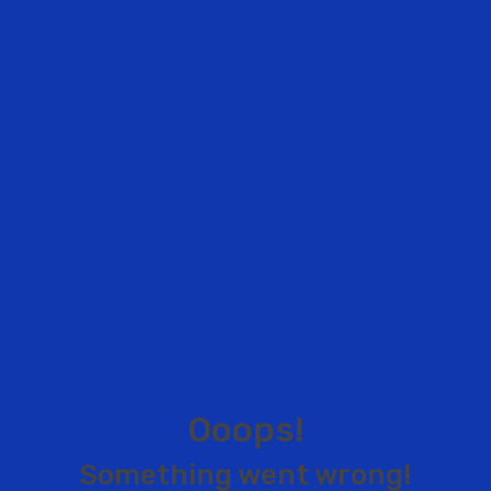
O
o
o
p
s
!
S
o
m
e
t
h
i
n
g
w
e
n
t
w
r
o
n
g
!