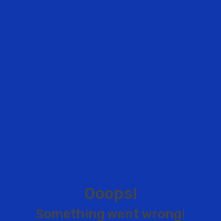
O
o
o
p
s
!
S
o
m
e
t
h
i
n
g
w
e
n
t
w
r
o
n
g
!