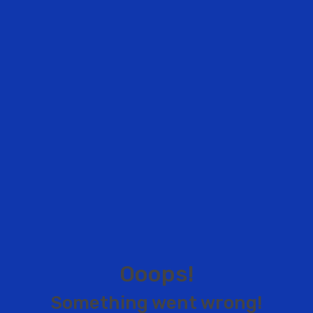
O
o
o
p
s
!
S
o
m
e
t
h
i
n
g
w
e
n
t
w
r
o
n
g
!