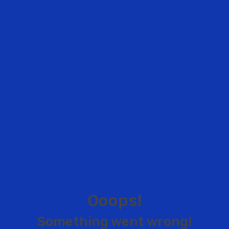
O
o
o
p
s
!
S
o
m
e
t
h
i
n
g
w
e
n
t
w
r
o
n
g
!