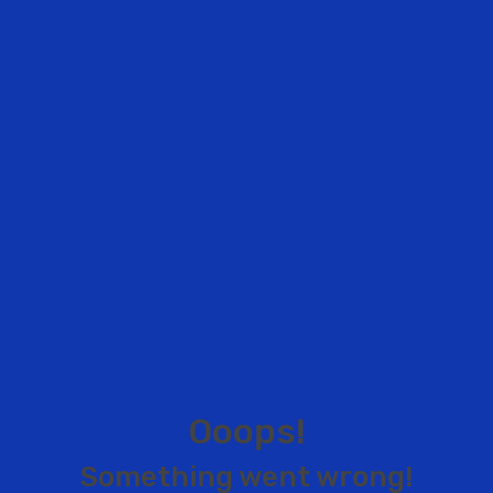
O
o
o
p
s
!
S
o
m
e
t
h
i
n
g
w
e
n
t
w
r
o
n
g
!