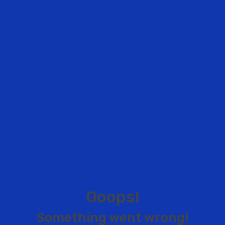
O
o
o
p
s
!
S
o
m
e
t
h
i
n
g
w
e
n
t
w
r
o
n
g
!