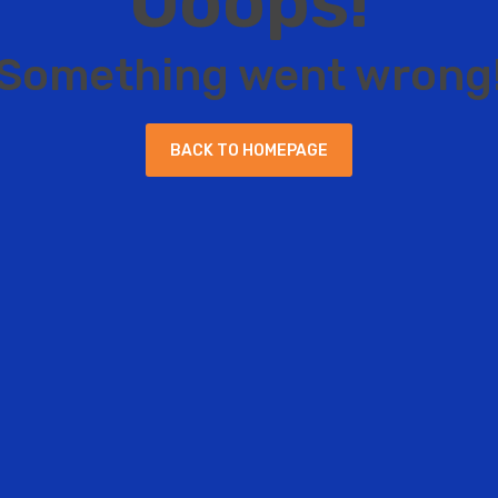
O
o
o
p
s
!
S
o
m
e
t
h
i
n
g
w
e
n
t
w
r
o
n
g
B
A
C
K
T
O
H
O
M
E
P
A
G
E