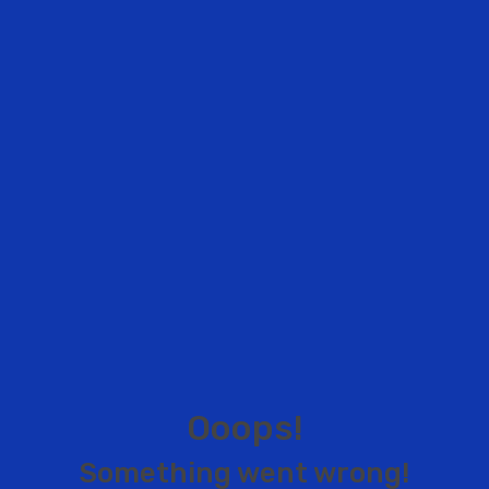
O
o
o
p
s
!
S
o
m
e
t
h
i
n
g
w
e
n
t
w
r
o
n
g
!