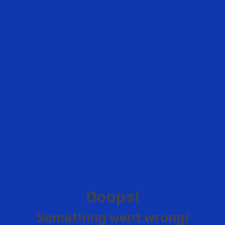
O
o
o
p
s
!
S
o
m
e
t
h
i
n
g
w
e
n
t
w
r
o
n
g
!