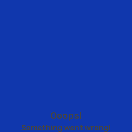
O
o
o
p
s
!
S
o
m
e
t
h
i
n
g
w
e
n
t
w
r
o
n
g
!