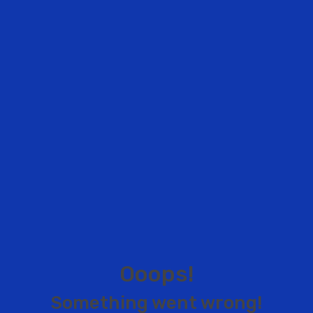
O
o
o
p
s
!
S
o
m
e
t
h
i
n
g
w
e
n
t
w
r
o
n
g
!